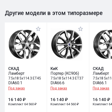
0
Общий рейтинг
Другие модели в этом типоразмере
Оставить отзыв
СКАД
КиК
СКАД
Ламберт
Портер (KC906)
Ламберт
7.5x18 5x114.3 ET45
7.5x18 5x114.3 ET37
7.5x18 5x11
DIA60.1
DIA66.6
DIA66.1
Под заказ
Под заказ
Под заказ
16 140 ₽
16 140 ₽
16 140 ₽
Комплект 64 560 ₽
Комплект 64 560 ₽
Комплект 64