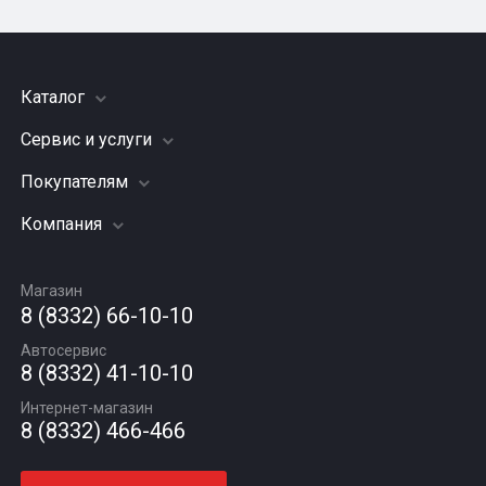
Каталог
Сервис и услуги
Шины
Грузовые шины
Покупателям
Заправка кондиционера
Мотошины
Подвеска (ходовая часть)
Компания
Акции
Диски
Замена масла
Оплата и доставка
Подбор по авто
О компании
Сход - развал
Гарантии и возврат
Магазин
Автомасла
Вакансии
Шиномонтаж
8 (8332) 66-10-10
Новости
Автосервис
Статьи
8 (8332) 41-10-10
Контакты
Интернет-магазин
8 (8332) 466-466