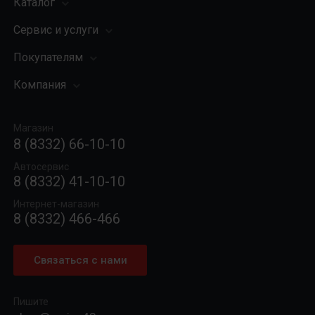
Каталог
Сервис и услуги
Шины
Грузовые шины
Покупателям
Заправка кондиционера
Мотошины
Подвеска (ходовая часть)
Компания
Акции
Диски
Замена масла
Оплата и доставка
Подбор по авто
О компании
Сход - развал
Гарантии и возврат
Магазин
Автомасла
Вакансии
Шиномонтаж
8 (8332) 66-10-10
Новости
Автосервис
Статьи
8 (8332) 41-10-10
Контакты
Интернет-магазин
8 (8332) 466-466
Связаться с нами
Пишите