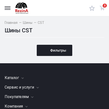
0
Главная
—
Шины
—
CST
Шины CST
Фильтры
Каталог
Сервис и услуги
Шины
Грузовые шины
Покупателям
Заправка кондиционера
Мотошины
Подвеска (ходовая часть)
Компания
Акции
Диски