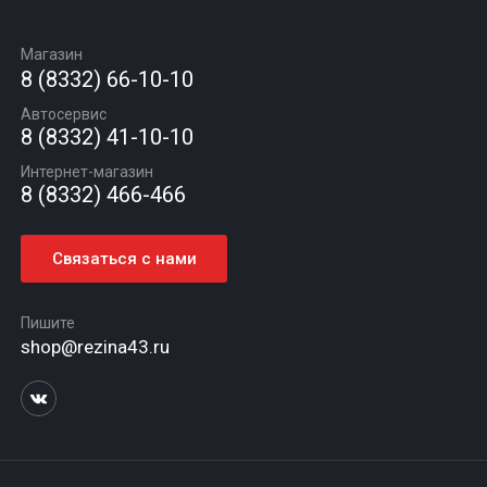
Замена масла
Оплата и доставка
Подбор по авто
О компании
Сход - развал
Гарантии и возврат
Магазин
Автомасла
Вакансии
Шиномонтаж
8 (8332) 66-10-10
Новости
Автосервис
Статьи
8 (8332) 41-10-10
Контакты
Интернет-магазин
8 (8332) 466-466
Связаться с нами
Пишите
shop@rezina43.ru