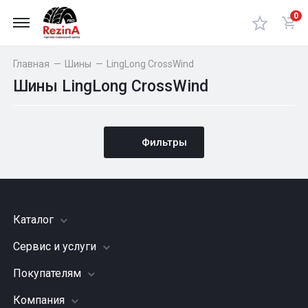
0
Главная
—
Шины
—
LingLong CrossWind
Шины LingLong CrossWind
Фильтры
Каталог
Сервис и услуги
Шины
Грузовые шины
Покупателям
Заправка кондиционера
Мотошины
Подвеска (ходовая часть)
Компания
Акции
Диски