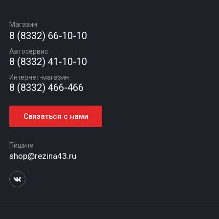
Замена масла
Оплата и доставка
Подбор по авто
О компании
Сход - развал
Гарантии и возврат
Магазин
Автомасла
Вакансии
Шиномонтаж
8 (8332) 66-10-10
Новости
Автосервис
Статьи
8 (8332) 41-10-10
Контакты
Интернет-магазин
8 (8332) 466-466
Связаться с нами
Пишите
shop@rezina43.ru