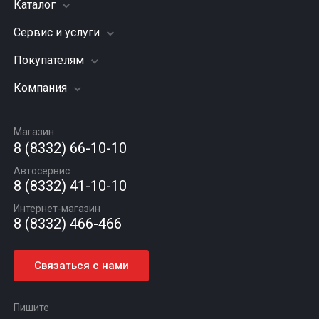
Каталог
Сервис и услуги
Шины
Грузовые шины
Покупателям
Заправка кондиционера
Мотошины
Подвеска (ходовая часть)
Компания
Акции
Диски
Замена масла
Оплата и доставка
Подбор по авто
О компании
Сход - развал
Гарантии и возврат
Магазин
Автомасла
Вакансии
Шиномонтаж
8 (8332) 66-10-10
Новости
Автосервис
Статьи
8 (8332) 41-10-10
Контакты
Интернет-магазин
8 (8332) 466-466
Связаться с нами
Пишите