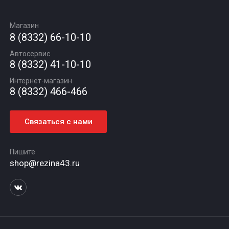
Замена масла
Оплата и доставка
Подбор по авто
О компании
Сход - развал
Гарантии и возврат
Магазин
Автомасла
Вакансии
Шиномонтаж
8 (8332) 66-10-10
Новости
Автосервис
Статьи
8 (8332) 41-10-10
Контакты
Интернет-магазин
8 (8332) 466-466
Связаться с нами
Пишите
shop@rezina43.ru