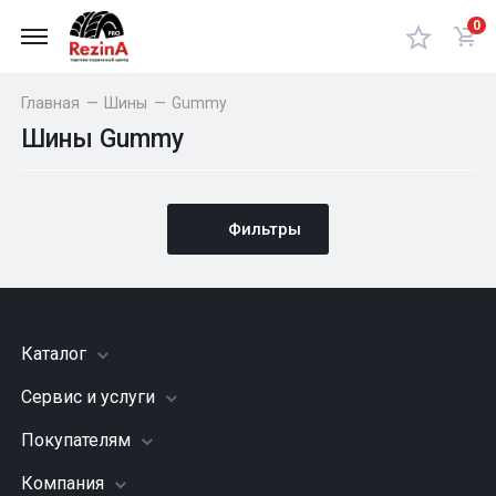
0
Главная
—
Шины
—
Gummy
Шины Gummy
Фильтры
Каталог
Сервис и услуги
Шины
Грузовые шины
Покупателям
Заправка кондиционера
Мотошины
Подвеска (ходовая часть)
Компания
Акции
Диски