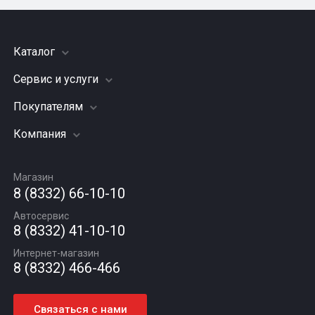
Каталог
Сервис и услуги
Шины
Грузовые шины
Покупателям
Заправка кондиционера
Мотошины
Подвеска (ходовая часть)
Компания
Акции
Диски
Замена масла
Оплата и доставка
Подбор по авто
О компании
Сход - развал
Гарантии и возврат
Магазин
Автомасла
Вакансии
Шиномонтаж
8 (8332) 66-10-10
Новости
Автосервис
Статьи
8 (8332) 41-10-10
Контакты
Интернет-магазин
8 (8332) 466-466
Связаться с нами