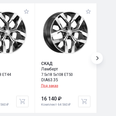
СКАД
КиК
Ламберт
Мекон
8 ET44
7.5x18 5x108 ET50
7.5x18 
DIA63.35
DIA100
Под заказ
Под за
16 140 ₽
16 14
560 ₽
Комплект 64 560 ₽
Комплек