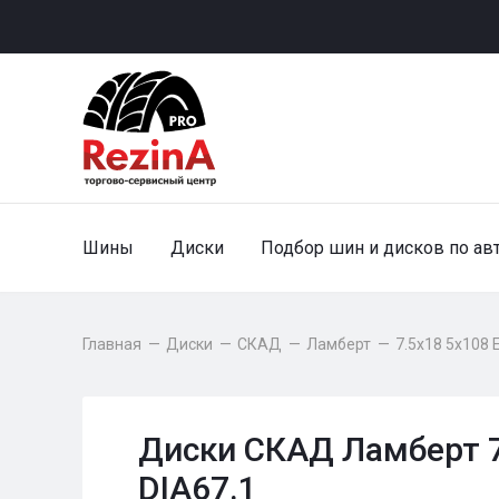
Шины
Диски
Подбор шин и дисков по ав
Главная
—
Диски
—
СКАД
—
Ламберт
—
7.5x18 5x108 
Диски СКАД Ламберт 7
DIA67.1