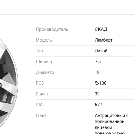
Производитель
СКАД
Модель
Ламберт
Тип
Литой
Ширина
7.5
Диаметр
18
PCD
5x108
Вылет
33
DIA
67.1
Цвет
Антрацитовый с
полированной
лицевой
поверхностью