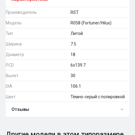
Производитель
RST
Модель
R058 (Fortuner/Hilux)
Тип
Литой
Ширина
7.5
Диаметр
18
PCD
6x139.7
Вылет
30
DIA
106.1
Цвет
Тёмно-серый с полировкой
Отзывы
0
Общий рейтинг
Другие модели в этом типоразмере