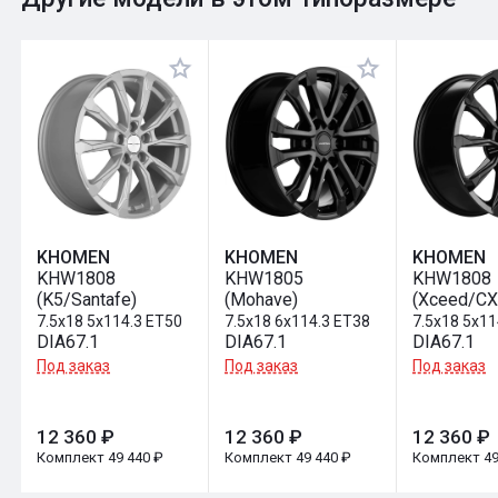
Оставить отзыв
KHOMEN
KHOMEN
KHOMEN
KHW1808
KHW1805
KHW1808
(K5/Santafe)
(Mohave)
(Xceed/CX
7.5x18 5x114.3 ET50
7.5x18 6x114.3 ET38
7.5x18 5x11
DIA67.1
DIA67.1
DIA67.1
Под заказ
Под заказ
Под заказ
12 360 ₽
12 360 ₽
12 360 ₽
Комплект 49 440 ₽
Комплект 49 440 ₽
Комплект 49