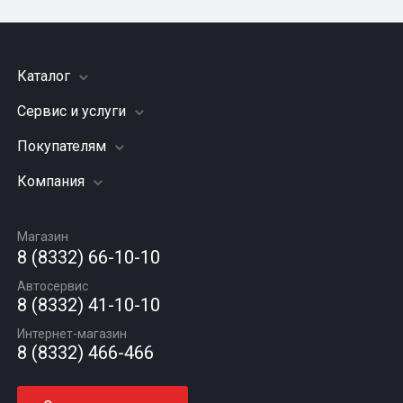
Каталог
Сервис и услуги
Шины
Грузовые шины
Покупателям
Заправка кондиционера
Мотошины
Подвеска (ходовая часть)
Компания
Акции
Диски
Замена масла
Оплата и доставка
Подбор по авто
О компании
Сход - развал
Гарантии и возврат
Магазин
Автомасла
Вакансии
Шиномонтаж
8 (8332) 66-10-10
Новости
Автосервис
Статьи
8 (8332) 41-10-10
Контакты
Интернет-магазин
8 (8332) 466-466