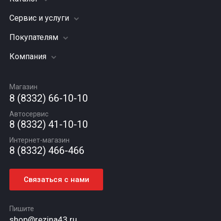
Сервис и услуги
Шины
Грузовые шины
Покупателям
Заправка кондиционера
Мотошины
Подвеска (ходовая часть)
Компания
Акции
Диски
Замена масла
Оплата и доставка
Подбор по авто
О компании
Сход - развал
Гарантии и возврат
Магазин
Автомасла
Вакансии
Шиномонтаж
8 (8332) 66-10-10
Новости
Автосервис
Статьи
8 (8332) 41-10-10
Контакты
Интернет-магазин
8 (8332) 466-466
Связаться с нами
Пишите
shop@rezina43.ru