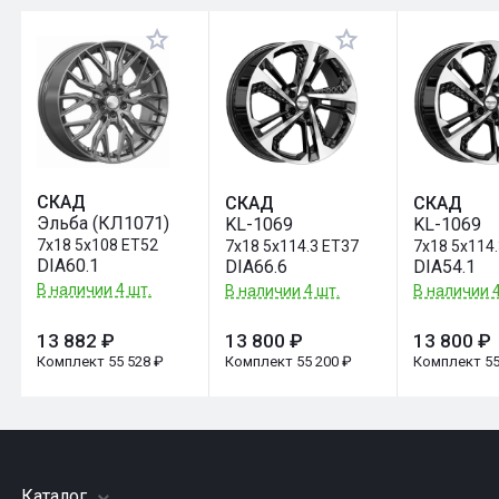
Оставить отзыв
СКАД
СКАД
СКАД
Эльба (КЛ1071)
KL-1069
KL-1069
7x18 5x108 ET52
7x18 5x114.3 ET37
7x18 5x114
DIA60.1
DIA66.6
DIA54.1
В наличии 4 шт.
В наличии 4 шт.
В наличии 4
13 882 ₽
13 800 ₽
13 800 ₽
Комплект 55 528 ₽
Комплект 55 200 ₽
Комплект 55
Каталог