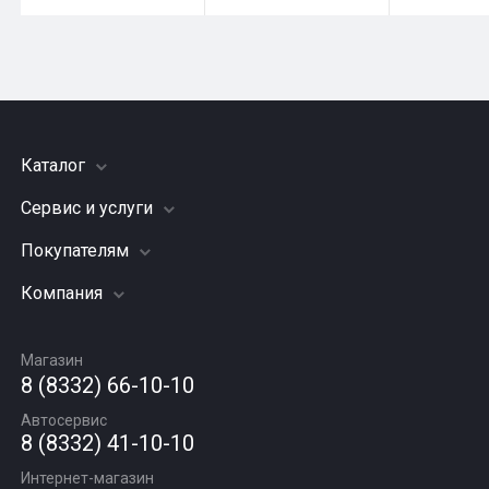
Каталог
Сервис и услуги
Шины
Грузовые шины
Покупателям
Заправка кондиционера
Мотошины
Подвеска (ходовая часть)
Компания
Акции
Диски
Замена масла
Оплата и доставка
Подбор по авто
О компании
Сход - развал
Гарантии и возврат
Магазин
Автомасла
Вакансии
Шиномонтаж
8 (8332) 66-10-10
Новости
Автосервис
Статьи
8 (8332) 41-10-10
Контакты
Интернет-магазин