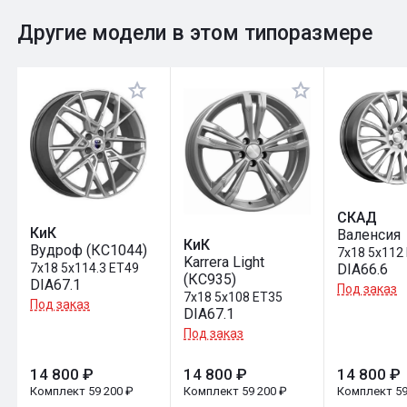
0
Общий рейтинг
Другие модели в этом типоразмере
Оставить отзыв
СКАД
КиК
Валенсия
КиК
Вудроф (КС1044)
7x18 5x112
Karrera Light
7x18 5x114.3 ET49
DIA66.6
(КС935)
DIA67.1
Под заказ
7x18 5x108 ET35
Под заказ
DIA67.1
Под заказ
14 800 ₽
14 800 ₽
14 800 ₽
Комплект 59 200 ₽
Комплект 59 200 ₽
Комплект 59