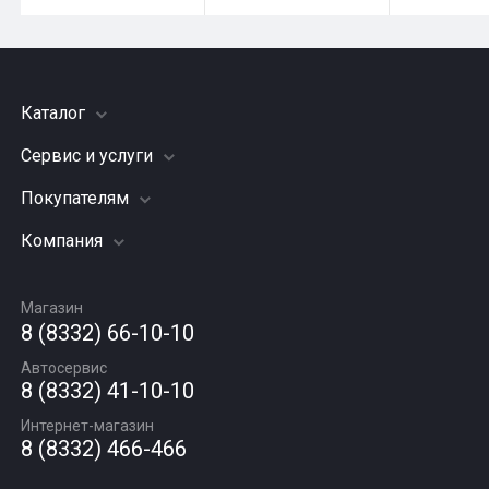
Каталог
Сервис и услуги
Шины
Грузовые шины
Покупателям
Заправка кондиционера
Мотошины
Подвеска (ходовая часть)
Компания
Акции
Диски
Замена масла
Оплата и доставка
Подбор по авто
О компании
Сход - развал
Гарантии и возврат
Магазин
Автомасла
Вакансии
Шиномонтаж
8 (8332) 66-10-10
Новости
Автосервис
Статьи
8 (8332) 41-10-10
Контакты
Интернет-магазин
8 (8332) 466-466