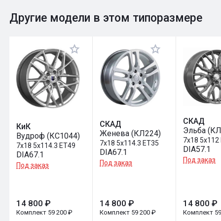
0
Общий рейтинг
Другие модели в этом типоразмере
Оставить отзыв
СКАД
СКАД
КиК
Эльба (КЛ
Женева (КЛ224)
Вудроф (КС1044)
7x18 5x112
7x18 5x114.3 ET35
7x18 5x114.3 ET49
DIA57.1
DIA67.1
DIA67.1
Под заказ
Под заказ
Под заказ
14 800 ₽
14 800 ₽
14 800 ₽
Комплект 59 200 ₽
Комплект 59 200 ₽
Комплект 59