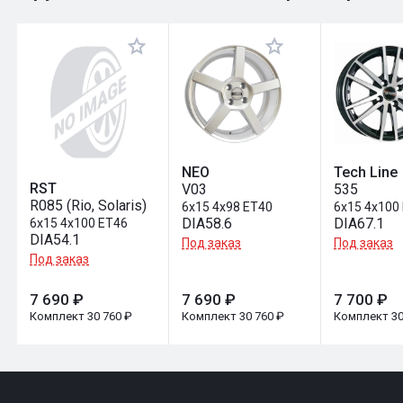
Оставить отзыв
NEO
Tech Line
RST
V03
535
R085 (Rio, Solaris)
6x15 4x98 ET40
6x15 4x100
DIA58.6
DIA67.1
6x15 4x100 ET46
DIA54.1
Под заказ
Под заказ
Под заказ
7 690 ₽
7 690 ₽
7 700 ₽
Комплект 30 760 ₽
Комплект 30 760 ₽
Комплект 30