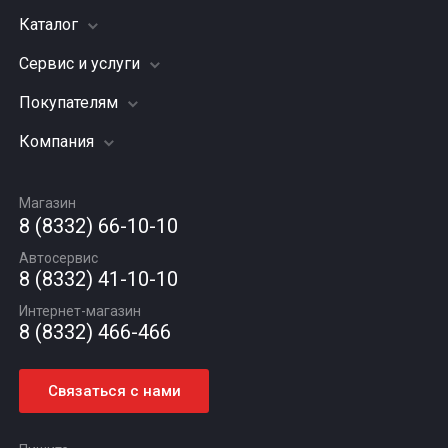
Каталог
Сервис и услуги
Шины
Грузовые шины
Покупателям
Заправка кондиционера
Мотошины
Подвеска (ходовая часть)
Компания
Акции
Диски
Замена масла
Оплата и доставка
Подбор по авто
О компании
Сход - развал
Гарантии и возврат
Магазин
Автомасла
Вакансии
Шиномонтаж
8 (8332) 66-10-10
Новости
Автосервис
Статьи
8 (8332) 41-10-10
Контакты
Интернет-магазин
8 (8332) 466-466
Связаться с нами