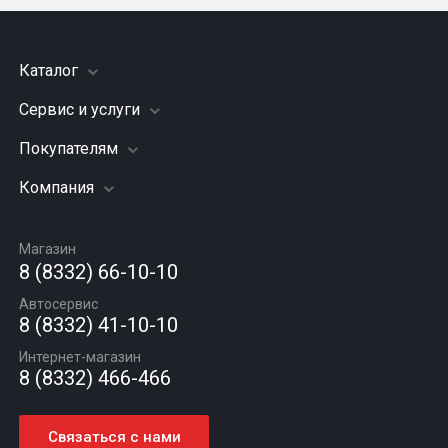
Каталог
Сервис и услуги
Шины
Грузовые шины
Покупателям
Заправка кондиционера
Мотошины
Подвеска (ходовая часть)
Компания
Акции
Диски
Замена масла
Оплата и доставка
Подбор по авто
О компании
Сход - развал
Гарантии и возврат
Магазин
Автомасла
Вакансии
Шиномонтаж
8 (8332) 66-10-10
Новости
Автосервис
Статьи
8 (8332) 41-10-10
Контакты
Интернет-магазин
8 (8332) 466-466
Связаться с нами