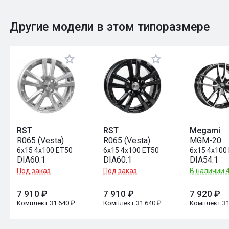
0
Общий рейтинг
Другие модели в этом типоразмере
Оставить отзыв
RST
RST
Megami
R065 (Vesta)
R065 (Vesta)
MGM-20
6x15 4x100 ET50
6x15 4x100 ET50
6x15 4x100
DIA60.1
DIA60.1
DIA54.1
Под заказ
Под заказ
В наличии 4
7 910 ₽
7 910 ₽
7 920 ₽
Комплект 31 640 ₽
Комплект 31 640 ₽
Комплект 31