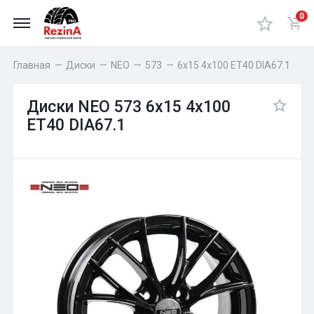
0
Главная
—
Диски
—
NEO
—
573
—
6x15 4x100 ET40 DIA67.1
Диски NEO 573 6x15 4x100
ET40 DIA67.1