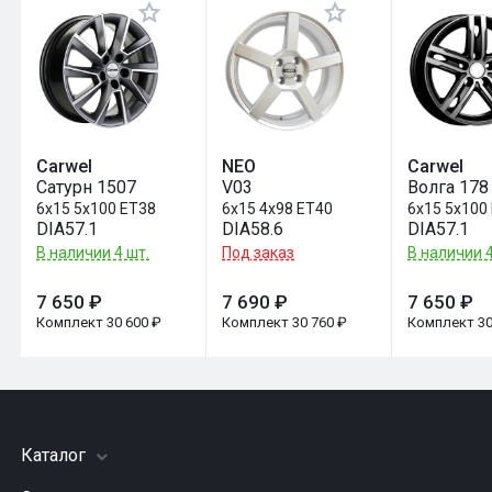
Оставить отзыв
Carwel
NEO
Carwel
Сатурн 1507
V03
Волга 178
6x15 5x100 ET38
6x15 4x98 ET40
6x15 5x100
DIA57.1
DIA58.6
DIA57.1
В наличии 4 шт.
Под заказ
В наличии 4
7 650 ₽
7 690 ₽
7 650 ₽
Комплект 30 600 ₽
Комплект 30 760 ₽
Комплект 30
Каталог