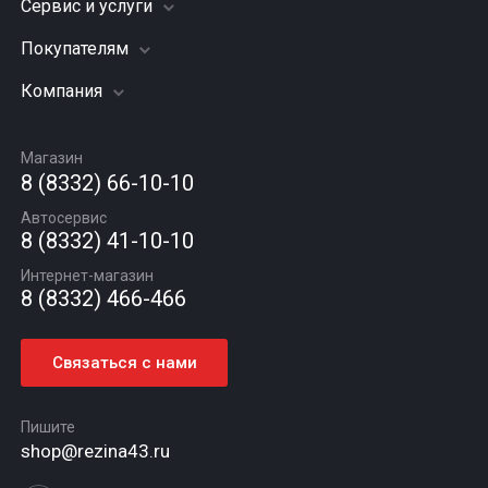
Сервис и услуги
Шины
Грузовые шины
Покупателям
Заправка кондиционера
Мотошины
Подвеска (ходовая часть)
Компания
Акции
Диски
Замена масла
Оплата и доставка
Подбор по авто
О компании
Сход - развал
Гарантии и возврат
Магазин
Автомасла
Вакансии
Шиномонтаж
8 (8332) 66-10-10
Новости
Автосервис
Статьи
8 (8332) 41-10-10
Контакты
Интернет-магазин
8 (8332) 466-466
Связаться с нами
Пишите
shop@rezina43.ru