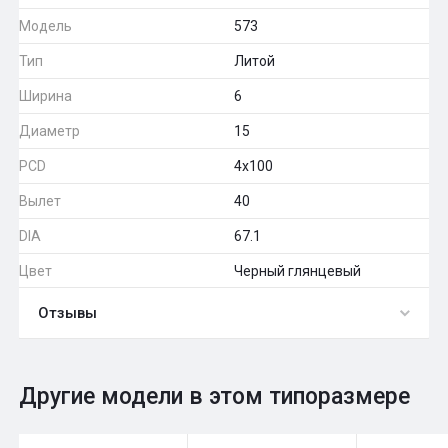
Модель
573
Тип
Литой
Ширина
6
Диаметр
15
PCD
4x100
Вылет
40
DIA
67.1
Цвет
Черный глянцевый
Отзывы
0
Общий рейтинг
Другие модели в этом типоразмере