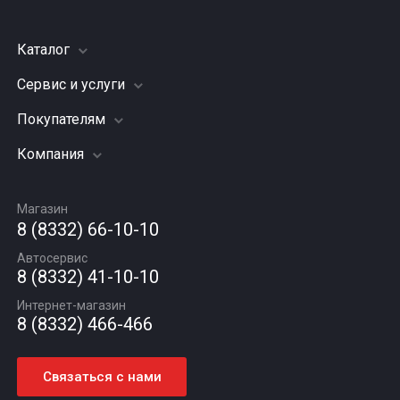
Каталог
Сервис и услуги
Шины
Грузовые шины
Покупателям
Заправка кондиционера
Мотошины
Подвеска (ходовая часть)
Компания
Акции
Диски
Замена масла
Оплата и доставка
Подбор по авто
О компании
Сход - развал
Гарантии и возврат
Магазин
Автомасла
Вакансии
Шиномонтаж
8 (8332) 66-10-10
Новости
Автосервис
Статьи
8 (8332) 41-10-10
Контакты
Интернет-магазин
8 (8332) 466-466
Связаться с нами