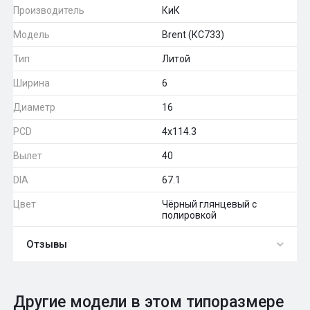
Производитель
КиК
Модель
Brent (КС733)
Тип
Литой
Ширина
6
Диаметр
16
PCD
4x114.3
Вылет
40
DIA
67.1
Цвет
Чёрный глянцевый с
полировкой
Отзывы
0
Общий рейтинг
Другие модели в этом типоразмере