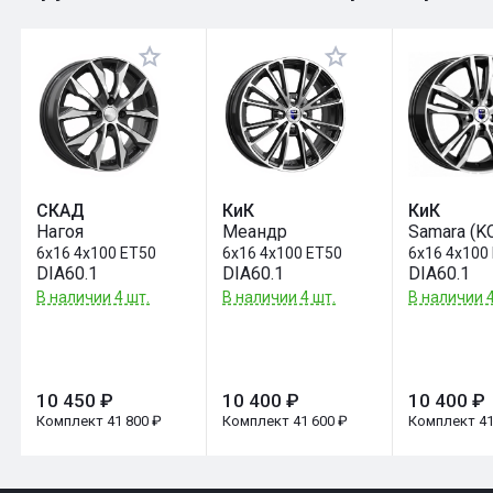
Оставить отзыв
СКАД
КиК
КиК
Нагоя
Меандр
Samara (K
6x16 4x100 ET50
6x16 4x100 ET50
6x16 4x100
DIA60.1
DIA60.1
DIA60.1
В наличии 4 шт.
В наличии 4 шт.
В наличии 4
10 450 ₽
10 400 ₽
10 400 ₽
Комплект 41 800 ₽
Комплект 41 600 ₽
Комплект 41