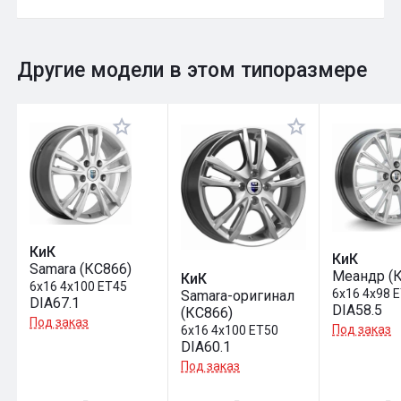
0
Общий рейтинг
Другие модели в этом типоразмере
Оставить отзыв
КиК
КиК
Samara (КС866)
Меандр (
КиК
6x16 4x100 ET45
6x16 4x98 
Samara-оригинал
DIA67.1
DIA58.5
(КС866)
Под заказ
Под заказ
6x16 4x100 ET50
DIA60.1
Под заказ