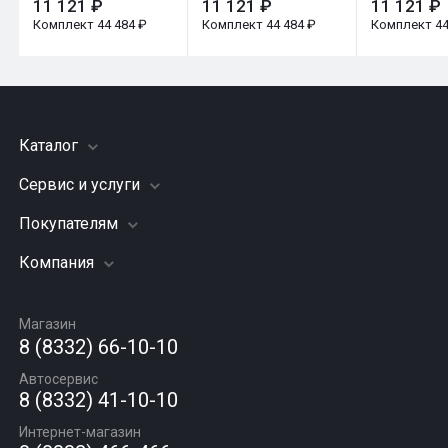
11 121 ₽
11 121 ₽
11 121 ₽
Комплект 44 484 ₽
Комплект 44 484 ₽
Комплект 44
Каталог
Сервис и услуги
Шины
Грузовые шины
Покупателям
Заправка кондиционера
Мотошины
Подвеска (ходовая часть)
Компания
Акции
Диски
Замена масла
Оплата и доставка
Подбор по авто
О компании
Сход - развал
Гарантии и возврат
Магазин
Автомасла
Вакансии
Шиномонтаж
8 (8332) 66-10-10
Новости
Автосервис
Статьи
8 (8332) 41-10-10
Контакты
Интернет-магазин