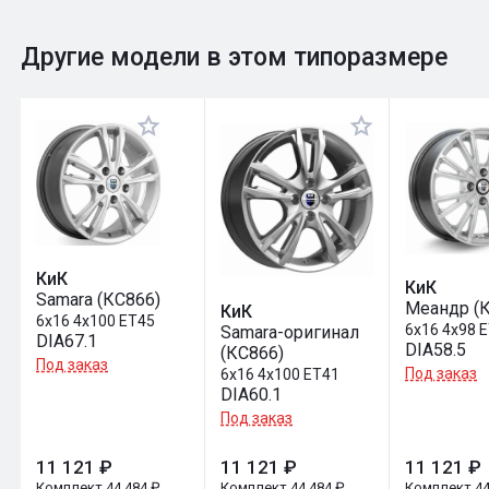
0
Общий рейтинг
Другие модели в этом типоразмере
Оставить отзыв
КиК
КиК
Samara (КС866)
Меандр (
КиК
6x16 4x100 ET45
6x16 4x98 
Samara-оригинал
DIA67.1
DIA58.5
(КС866)
Под заказ
Под заказ
6x16 4x100 ET41
DIA60.1
Под заказ
11 121 ₽
11 121 ₽
11 121 ₽
Комплект 44 484 ₽
Комплект 44 484 ₽
Комплект 44