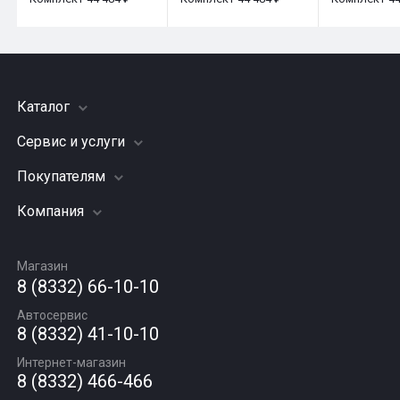
Каталог
Сервис и услуги
Шины
Грузовые шины
Покупателям
Заправка кондиционера
Мотошины
Подвеска (ходовая часть)
Компания
Акции
Диски
Замена масла
Оплата и доставка
Подбор по авто
О компании
Сход - развал
Гарантии и возврат
Магазин
Автомасла
Вакансии
Шиномонтаж
8 (8332) 66-10-10
Новости
Автосервис
Статьи
8 (8332) 41-10-10
Контакты
Интернет-магазин
8 (8332) 466-466