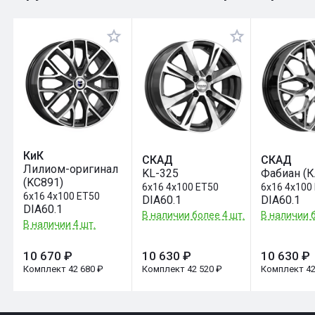
Оставить отзыв
КиК
СКАД
СКАД
Лилиом-оригинал
KL-325
Фабиан (
(KC891)
6x16 4x100 ET50
6x16 4x100
6x16 4x100 ET50
DIA60.1
DIA60.1
DIA60.1
В наличии более 4 шт.
В наличии б
В наличии 4 шт.
10 670 ₽
10 630 ₽
10 630 ₽
Комплект 42 680 ₽
Комплект 42 520 ₽
Комплект 42