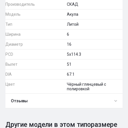
Производитель
СКАД
Модель
Акула
Тип
Литой
Ширина
6
Диаметр
16
PCD
5x114.3
Вылет
51
DIA
67.1
Цвет
Чёрный глянцевый с
полировкой
Отзывы
0
Общий рейтинг
Другие модели в этом типоразмере