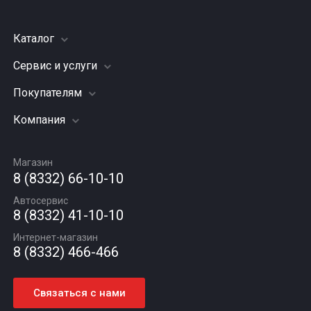
Каталог
Сервис и услуги
Шины
Грузовые шины
Покупателям
Заправка кондиционера
Мотошины
Подвеска (ходовая часть)
Компания
Акции
Диски
Замена масла
Оплата и доставка
Подбор по авто
О компании
Сход - развал
Гарантии и возврат
Магазин
Автомасла
Вакансии
Шиномонтаж
8 (8332) 66-10-10
Новости
Автосервис
Статьи
8 (8332) 41-10-10
Контакты
Интернет-магазин
8 (8332) 466-466
Связаться с нами