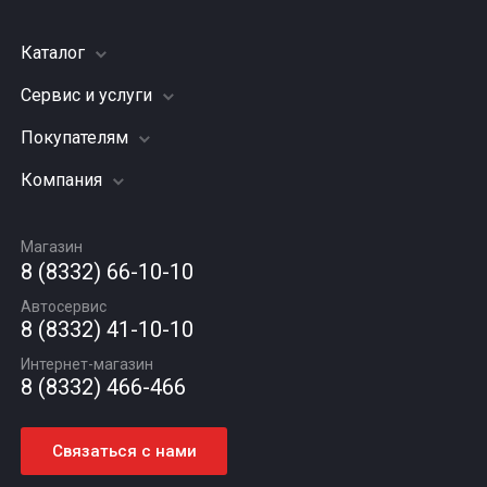
Каталог
Сервис и услуги
Шины
Грузовые шины
Покупателям
Заправка кондиционера
Мотошины
Подвеска (ходовая часть)
Компания
Акции
Диски
Замена масла
Оплата и доставка
Подбор по авто
О компании
Сход - развал
Гарантии и возврат
Магазин
Автомасла
Вакансии
Шиномонтаж
8 (8332) 66-10-10
Новости
Автосервис
Статьи
8 (8332) 41-10-10
Контакты
Интернет-магазин
8 (8332) 466-466
Связаться с нами