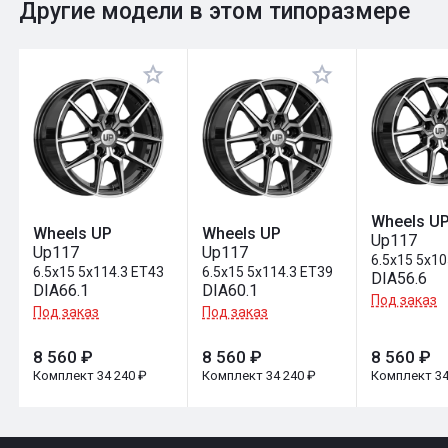
0
Общий рейтинг
Другие модели в этом типоразмере
Оставить отзыв
Wheels U
Wheels UP
Wheels UP
Up117
Up117
Up117
6.5x15 5x1
6.5x15 5x114.3 ET43
6.5x15 5x114.3 ET39
DIA56.6
DIA66.1
DIA60.1
Под заказ
Под заказ
Под заказ
8 560 ₽
8 560 ₽
8 560 ₽
Комплект 34 240 ₽
Комплект 34 240 ₽
Комплект 34