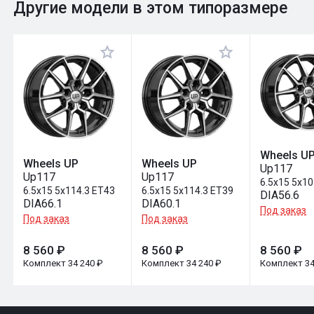
0
Общий рейтинг
Другие модели в этом типоразмере
Оставить отзыв
Wheels U
Wheels UP
Wheels UP
Up117
Up117
Up117
6.5x15 5x1
6.5x15 5x114.3 ET43
6.5x15 5x114.3 ET39
DIA56.6
DIA66.1
DIA60.1
Под заказ
Под заказ
Под заказ
8 560 ₽
8 560 ₽
8 560 ₽
Комплект 34 240 ₽
Комплект 34 240 ₽
Комплект 34