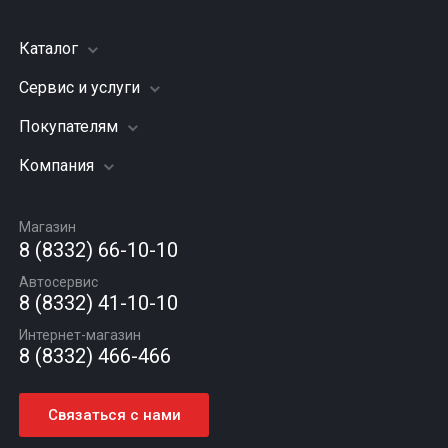
Каталог
Сервис и услуги
Шины
Грузовые шины
Покупателям
Заправка кондиционера
Мотошины
Подвеска (ходовая часть)
Компания
Акции
Диски
Замена масла
Оплата и доставка
Подбор по авто
О компании
Сход - развал
Гарантии и возврат
Магазин
Автомасла
Вакансии
Шиномонтаж
8 (8332) 66-10-10
Новости
Автосервис
Статьи
8 (8332) 41-10-10
Контакты
Интернет-магазин
8 (8332) 466-466
Связаться с нами