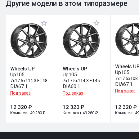
0
Общий рейтинг
Другие модели в этом типоразмере
Оставить отзыв
Wheels U
Wheels UP
Wheels UP
Up105
Up105
Up105
7x17 5x108
7x17 5x114.3 ET48
7x17 5x114.3 ET45
DIA67.1
DIA67.1
DIA60.1
Под заказ
Под заказ
Под заказ
12 320 ₽
12 320 ₽
12 320 ₽
Комплект 49 280 ₽
Комплект 49 280 ₽
Комплект 49