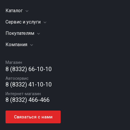
Каталог
Сервис и услуги
Шины
Грузовые шины
Покупателям
Заправка кондиционера
Мотошины
Подвеска (ходовая часть)
Компания
Акции
Диски
Замена масла
Оплата и доставка
Подбор по авто
О компании
Сход - развал
Гарантии и возврат
Магазин
Автомасла
Вакансии
Шиномонтаж
8 (8332) 66-10-10
Новости
Автосервис
Статьи
8 (8332) 41-10-10
Контакты
Интернет-магазин
8 (8332) 466-466
Связаться с нами