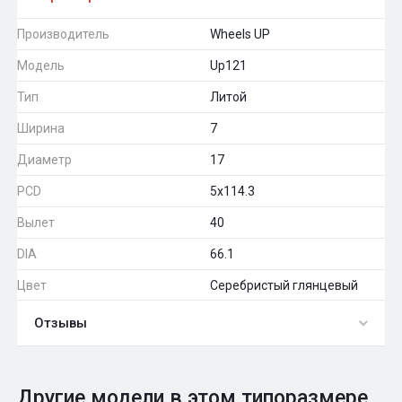
Производитель
Wheels UP
Модель
Up121
Тип
Литой
Ширина
7
Диаметр
17
PCD
5x114.3
Вылет
40
DIA
66.1
Цвет
Серебристый глянцевый
Отзывы
0
Общий рейтинг
Другие модели в этом типоразмере