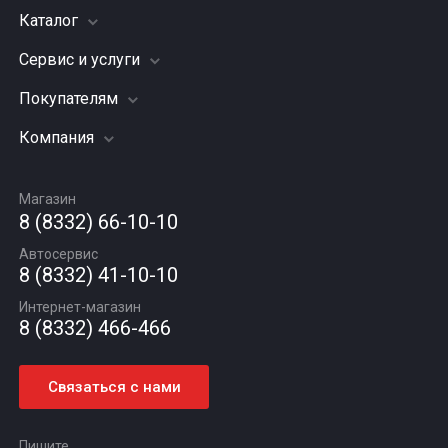
Каталог
Сервис и услуги
Шины
Грузовые шины
Покупателям
Заправка кондиционера
Мотошины
Подвеска (ходовая часть)
Компания
Акции
Диски
Замена масла
Оплата и доставка
Подбор по авто
О компании
Сход - развал
Гарантии и возврат
Магазин
Автомасла
Вакансии
Шиномонтаж
8 (8332) 66-10-10
Новости
Автосервис
Статьи
8 (8332) 41-10-10
Контакты
Интернет-магазин
8 (8332) 466-466
Связаться с нами
Пишите