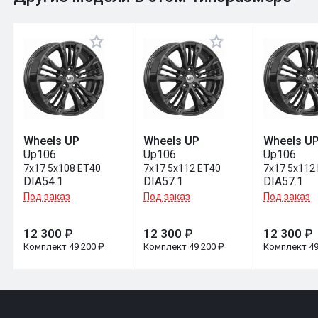
Оставить отзыв
Wheels UP
Wheels UP
Wheels U
Up106
Up106
Up106
7x17 5x108 ET40
7x17 5x112 ET40
7x17 5x112
DIA54.1
DIA57.1
DIA57.1
Под заказ
Под заказ
Под заказ
12 300 ₽
12 300 ₽
12 300 ₽
Комплект 49 200 ₽
Комплект 49 200 ₽
Комплект 49