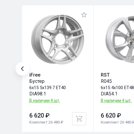
iFree
RST
Бустер
R045
6x15 5x139.7 ET40
6x15 4x100 ET4
DIA98.1
DIA54.1
.
В наличии 4 шт.
В наличии 4 шт.
6 620 ₽
6 620 ₽
Комплект 26 480 ₽
Комплект 26 480 