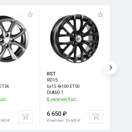
RST
RST
R015
R015
 ET36
6x15 4x100 ET50
6x15 4
DIA60.1
DIA54.
 шт.
В наличии 4 шт.
В налич
6 650 ₽
6 650
560 ₽
Комплект 26 600 ₽
Комплек