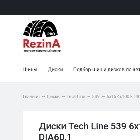
Шины
Диски
Подбор шин и дисков по ав
Главная
—
Диски
—
Tech Line
—
539
—
6x15 4x100 ET40
Диски Tech Line 539 6
DIA60.1