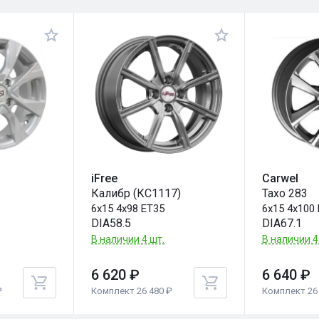
iFree
Carwel
Калибр (КС1117)
Тахо 283
8
6x15 4x98 ET35
6x15 4x100
DIA58.5
DIA67.1
В наличии 4 шт.
В наличии 4
6 620 ₽
6 640 ₽
₽
Комплект 26 480 ₽
Комплект 26 