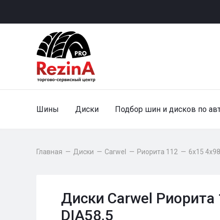
Шины
Диски
Подбор шин и дисков по ав
Главная
—
Диски
—
Carwel
—
Риорита 112
—
6x15 4x98
Диски Carwel Риорита 
DIA58.5