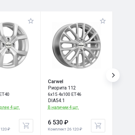
Carwel
Carwe
Риорита 112
Пено 
 ET40
6x15 4x100 ET46
6x15 4
DIA54.1
DIA54.
олее 4 шт.
В наличии 4 шт.
В налич
6 530 ₽
6 530
120 ₽
Комплект 26 120 ₽
Комплек