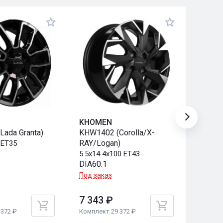
KHOMEN
KHOM
ada Granta)
KHW1402 (Corolla/X-
KHW14
RAY/Logan)
 ET35
5.5x14 
DIA58.
5.5x14 4x100 ET43
DIA60.1
Под за
Под заказ
7 343 ₽
7 343
372 ₽
Комплект 29 372 ₽
Комплек