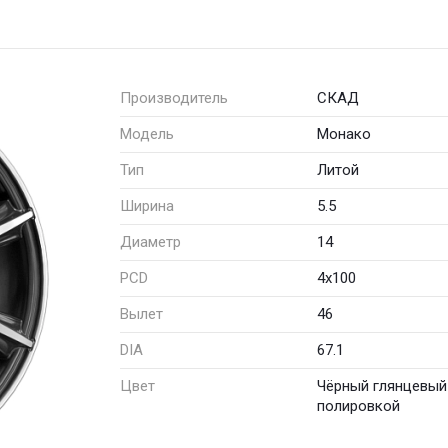
Производитель
СКАД
Модель
Монако
Тип
Литой
Ширина
5.5
Диаметр
14
PCD
4x100
Вылет
46
DIA
67.1
Цвет
Чёрный глянцевый
полировкой