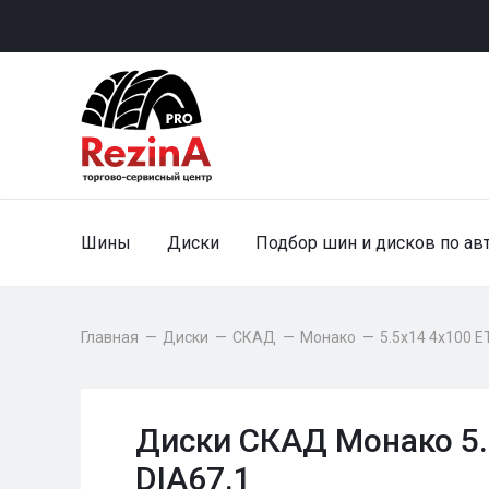
Шины
Диски
Подбор шин и дисков по ав
Главная
—
Диски
—
СКАД
—
Монако
—
5.5x14 4x100 E
Диски СКАД Монако 5.
DIA67.1