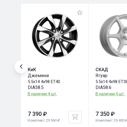
КиК
СКАД
029)
Джемини
Ягуар
5.5x14 4x98 ET40
5.5x14 4x98 ET3
DIA58.5
DIA58.6
В наличии 4 шт.
В наличии 4 шт.
7 390 ₽
7 350 ₽
Комплект 29 560 ₽
Комплект 29 400 