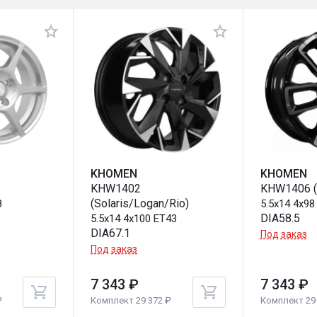
KHOMEN
KHOMEN
KHW1402
KHW1406 (L
(Solaris/Logan/Rio)
8
5.5x14 4x98
DIA58.5
5.5x14 4x100 ET43
DIA67.1
Под заказ
Под заказ
7 343 ₽
7 343 ₽
₽
Комплект 29 372 ₽
Комплект 29 