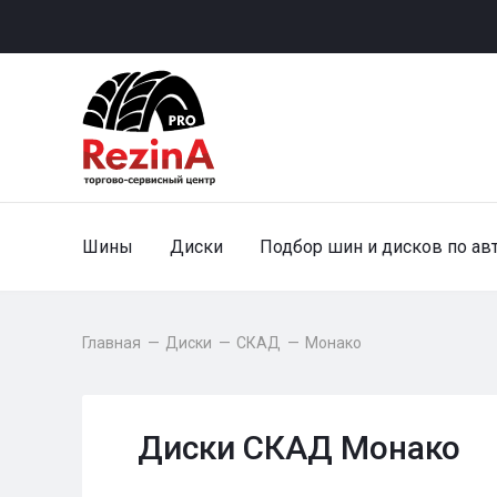
Шины
Диски
Подбор шин и дисков по ав
Главная
—
Диски
—
СКАД
—
Монако
Диски СКАД Монако