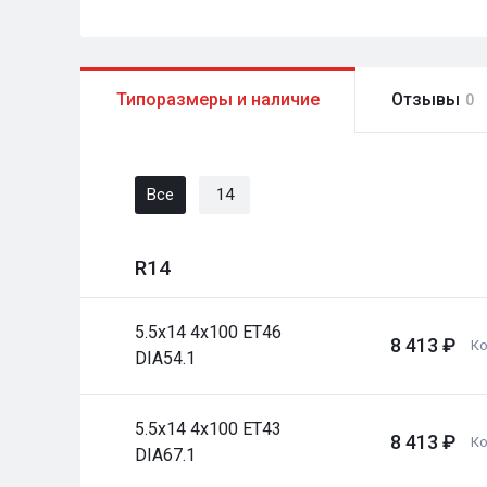
Типоразмеры и наличие
Отзывы
0
Все
14
R14
5.5x14 4x100 ET46
8 413 ₽
Ко
DIA54.1
5.5x14 4x100 ET43
8 413 ₽
Ко
DIA67.1