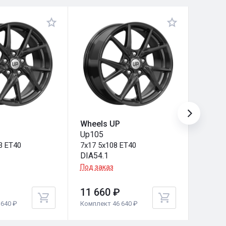
Wheels UP
Wheel
Up105
Up105
3 ET40
7x17 5x108 ET40
7x17 5
DIA54.1
DIA67.
Под заказ
Под за
11 660 ₽
11 66
640 ₽
Комплект 46 640 ₽
Комплек