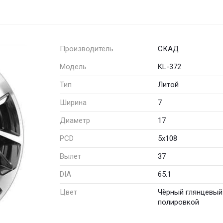
Производитель
СКАД
Модель
KL-372
Тип
Литой
Ширина
7
Диаметр
17
PCD
5x108
Вылет
37
DIA
65.1
Цвет
Чёрный глянцевый
полировкой