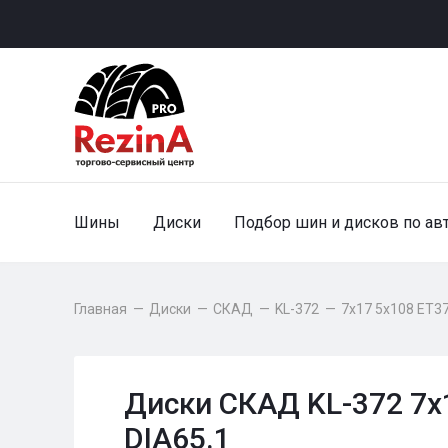
Шины
Диски
Подбор шин и дисков по ав
Главная
—
Диски
—
СКАД
—
KL-372
—
7x17 5x108 ET37
Диски СКАД KL-372 7x
DIA65.1