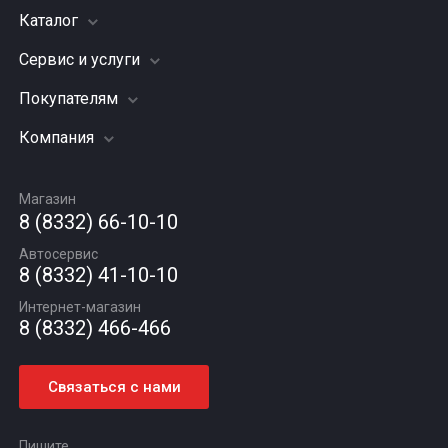
Каталог
Сервис и услуги
Шины
Грузовые шины
Покупателям
Заправка кондиционера
Мотошины
Подвеска (ходовая часть)
Компания
Акции
Диски
Замена масла
Оплата и доставка
Подбор по авто
О компании
Сход - развал
Гарантии и возврат
Магазин
Автомасла
Вакансии
Шиномонтаж
8 (8332) 66-10-10
Новости
Автосервис
Статьи
8 (8332) 41-10-10
Контакты
Интернет-магазин
8 (8332) 466-466
Связаться с нами
Пишите