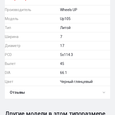
Производитель
Wheels UP
Модель
Up105
Тип
Литой
Ширина
7
Диаметр
17
PCD
5x114.3
Вылет
45
DIA
66.1
Цвет
Черный глянцевый
Отзывы
0
Общий рейтинг
Другие модели в этом типоразмере