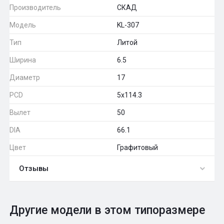
Производитель
СКАД
Модель
KL-307
Тип
Литой
Ширина
6.5
Диаметр
17
PCD
5x114.3
Вылет
50
DIA
66.1
Цвет
Графитовый
Отзывы
0
Общий рейтинг
Другие модели в этом типоразмере