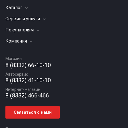
Каталог
Сервис и услуги
Шины
Грузовые шины
Покупателям
Заправка кондиционера
Мотошины
Подвеска (ходовая часть)
Компания
Акции
Диски
Замена масла
Оплата и доставка
Подбор по авто
О компании
Сход - развал
Гарантии и возврат
Магазин
Автомасла
Вакансии
Шиномонтаж
8 (8332) 66-10-10
Новости
Автосервис
Статьи
8 (8332) 41-10-10
Контакты
Интернет-магазин
8 (8332) 466-466
Связаться с нами