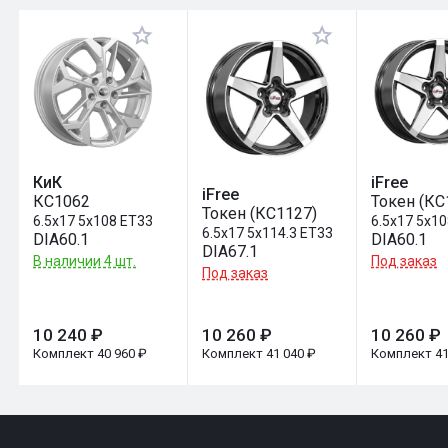
Оставить отзыв
КиК
iFree
iFree
КС1062
Токен (КС
Токен (КС1127)
6.5x17 5x108 ET33
6.5x17 5x1
6.5x17 5x114.3 ET33
DIA60.1
DIA60.1
DIA67.1
В наличии 4 шт.
Под заказ
Под заказ
10 240 ₽
10 260 ₽
10 260 ₽
Комплект 40 960 ₽
Комплект 41 040 ₽
Комплект 41