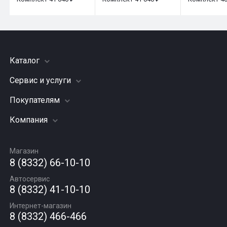
Каталог
Сервис и услуги
Шины
Грузовые шины
Покупателям
Заправка кондиционера
Мотошины
Подвеска (ходовая часть)
Компания
Акции
Диски
Замена масла
Оплата и доставка
Подбор по авто
О компании
Сход - развал
Гарантии и возврат
Магазин
Автомасла
Вакансии
Шиномонтаж
8 (8332) 66-10-10
Новости
Автосервис
Статьи
8 (8332) 41-10-10
Контакты
Интернет-магазин
8 (8332) 466-466