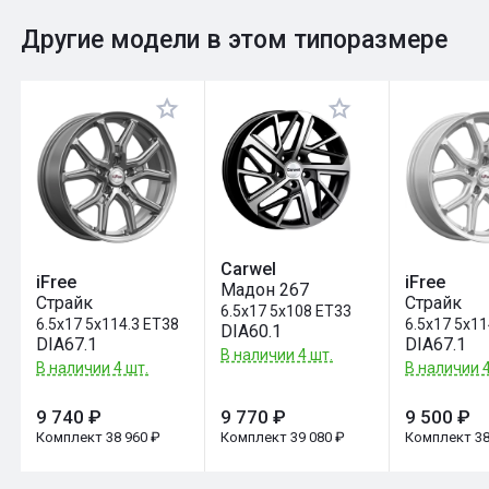
0
Общий рейтинг
Другие модели в этом типоразмере
Оставить отзыв
Carwel
iFree
iFree
Мадон 267
Страйк
Страйк
6.5x17 5x108 ET33
6.5x17 5x114.3 ET38
6.5x17 5x11
DIA60.1
DIA67.1
DIA67.1
В наличии 4 шт.
В наличии 4 шт.
В наличии 4
9 740 ₽
9 770 ₽
9 500 ₽
Комплект 38 960 ₽
Комплект 39 080 ₽
Комплект 38