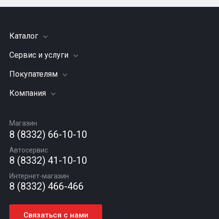
Каталог
Сервис и услуги
Шины
Грузовые шины
Покупателям
Заправка кондиционера
Мотошины
Подвеска (ходовая часть)
Компания
Акции
Диски
Замена масла
Оплата и доставка
Подбор по авто
О компании
Сход - развал
Гарантии и возврат
Магазин
Автомасла
Вакансии
Шиномонтаж
8 (8332) 66-10-10
Новости
Автосервис
Статьи
8 (8332) 41-10-10
Контакты
Интернет-магазин
8 (8332) 466-466
Связаться с нами