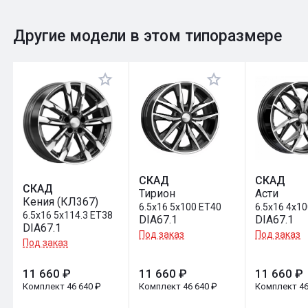
0
Общий рейтинг
Другие модели в этом типоразмере
Оставить отзыв
СКАД
СКАД
СКАД
Тирион
Асти
Кения (КЛ367)
6.5x16 5x100 ET40
6.5x16 4x1
6.5x16 5x114.3 ET38
DIA67.1
DIA67.1
DIA67.1
Под заказ
Под заказ
Под заказ
11 660 ₽
11 660 ₽
11 660 ₽
Комплект 46 640 ₽
Комплект 46 640 ₽
Комплект 46