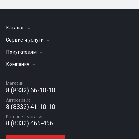
Каталог
Сервис и услуги
Шины
Грузовые шины
Покупателям
Заправка кондиционера
Мотошины
Подвеска (ходовая часть)
Компания
Акции
Диски
Замена масла
Оплата и доставка
Подбор по авто
О компании
Сход - развал
Гарантии и возврат
Магазин
Автомасла
Вакансии
Шиномонтаж
8 (8332) 66-10-10
Новости
Автосервис
Статьи
8 (8332) 41-10-10
Контакты
Интернет-магазин
8 (8332) 466-466