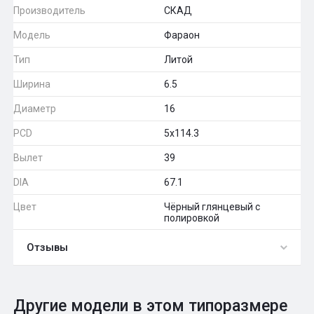
Производитель
СКАД
Модель
Фараон
Тип
Литой
Ширина
6.5
Диаметр
16
PCD
5x114.3
Вылет
39
DIA
67.1
Цвет
Чёрный глянцевый с
полировкой
Отзывы
0
Общий рейтинг
Другие модели в этом типоразмере