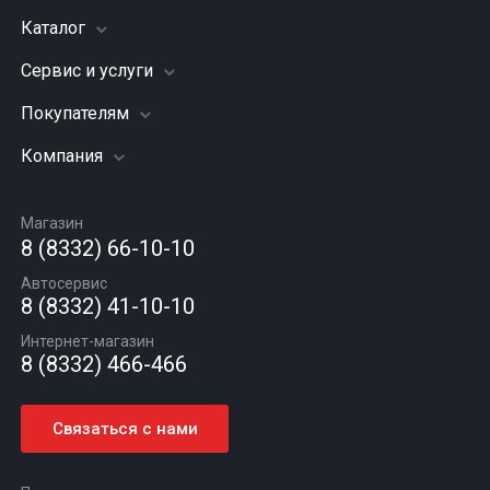
Каталог
Сервис и услуги
Шины
Грузовые шины
Покупателям
Заправка кондиционера
Мотошины
Подвеска (ходовая часть)
Компания
Акции
Диски
Замена масла
Оплата и доставка
Подбор по авто
О компании
Сход - развал
Гарантии и возврат
Магазин
Автомасла
Вакансии
Шиномонтаж
8 (8332) 66-10-10
Новости
Автосервис
Статьи
8 (8332) 41-10-10
Контакты
Интернет-магазин
8 (8332) 466-466
Связаться с нами