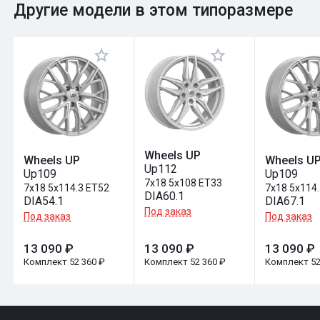
0
Общий рейтинг
Другие модели в этом типоразмере
Оставить отзыв
Wheels UP
Wheels UP
Wheels U
Up112
Up109
Up109
7x18 5x108 ET33
7x18 5x114.3 ET52
7x18 5x114
DIA60.1
DIA54.1
DIA67.1
Под заказ
Под заказ
Под заказ
13 090 ₽
13 090 ₽
13 090 ₽
Комплект 52 360 ₽
Комплект 52 360 ₽
Комплект 52