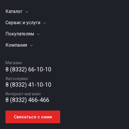
Каталог
Сервис и услуги
Шины
Грузовые шины
Покупателям
Заправка кондиционера
Мотошины
Подвеска (ходовая часть)
Компания
Акции
Диски
Замена масла
Оплата и доставка
Подбор по авто
О компании
Сход - развал
Гарантии и возврат
Магазин
Автомасла
Вакансии
Шиномонтаж
8 (8332) 66-10-10
Новости
Автосервис
Статьи
8 (8332) 41-10-10
Контакты
Интернет-магазин
8 (8332) 466-466
Связаться с нами