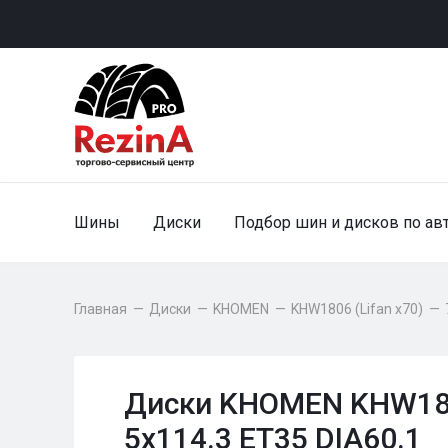
Шины
Диски
Подбор шин и дисков по ав
Главная
—
Диски
—
KHOMEN
—
KHW1806 (Lifan x70)
—
Диски KHOMEN KHW1806
5x114.3 ET35 DIA60.1