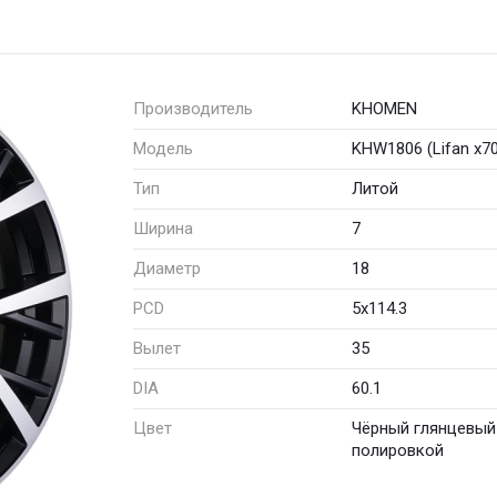
Производитель
KHOMEN
Модель
KHW1806 (Lifan x70
Тип
Литой
Ширина
7
Диаметр
18
PCD
5x114.3
Вылет
35
DIA
60.1
Цвет
Чёрный глянцевый
полировкой