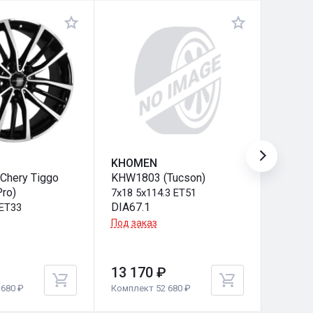
KHOMEN
KHOM
Chery Tiggo
KHW1803 (Tucson)
KHW180
Pro)
7x18 5x114.3 ET51
7x18 5
DIA67.1
DIA67.
 ET33
Под заказ
Под за
13 170 ₽
13 17
680 ₽
Комплект 52 680 ₽
Комплек