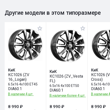
0
Общий рейтинг
Другие модели в этом типоразмере
Оставить отзыв
КиК
КиК
КиК
КС1026 (ZV
КС1026 (V
КС1026 (ZV_Vesta
16_Logan)
Cross)
FL)
6.5x16 4x100 ET45
6.5x16 4x1
6.5x16 4x100 ET50
DIA60.1
DIA60.1
DIA60.1
В наличии 4 шт.
В наличии 4
В наличии более 4 шт.
8 990 ₽
8 990 ₽
8 990 ₽