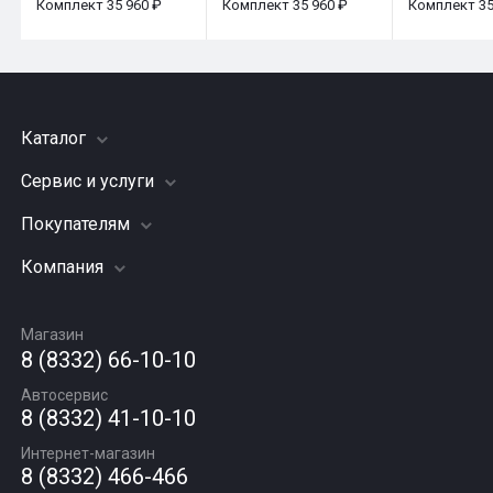
Комплект 35 960 ₽
Комплект 35 960 ₽
Комплект 35
Каталог
Сервис и услуги
Шины
Грузовые шины
Покупателям
Заправка кондиционера
Мотошины
Подвеска (ходовая часть)
Компания
Акции
Диски
Замена масла
Оплата и доставка
Подбор по авто
О компании
Сход - развал
Гарантии и возврат
Магазин
Автомасла
Вакансии
Шиномонтаж
8 (8332) 66-10-10
Новости
Автосервис
Статьи
8 (8332) 41-10-10
Контакты
Интернет-магазин
8 (8332) 466-466