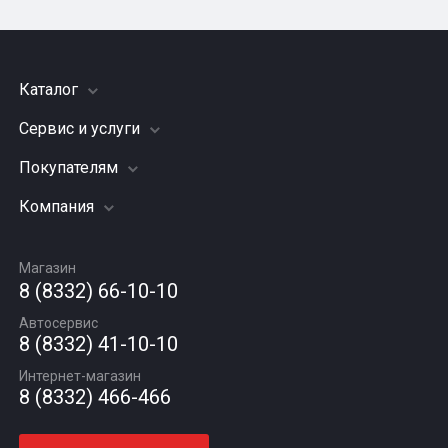
Каталог
Сервис и услуги
Шины
Грузовые шины
Покупателям
Заправка кондиционера
Мотошины
Подвеска (ходовая часть)
Компания
Акции
Диски
Замена масла
Оплата и доставка
Подбор по авто
О компании
Сход - развал
Гарантии и возврат
Магазин
Автомасла
Вакансии
Шиномонтаж
8 (8332) 66-10-10
Новости
Автосервис
Статьи
8 (8332) 41-10-10
Контакты
Интернет-магазин
8 (8332) 466-466