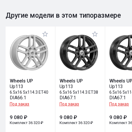
0
Общий рейтинг
Другие модели в этом типоразмере
Оставить отзыв
Wheels UP
Wheels UP
Wheels U
Up113
Up113
Up113
6.5x16 5x114.3 ET40
6.5x16 5x114.3 ET38
6.5x16 5x11
DIA66.1
DIA67.1
DIA67.1
Под заказ
Под заказ
Под заказ
9 080 ₽
9 080 ₽
9 080 ₽
Комплект 36 320 ₽
Комплект 36 320 ₽
Комплект 36