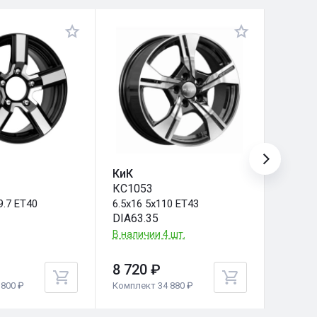
КиК
Carwe
КС1053
Байка
9.7 ET40
6.5x16 5x110 ET43
6.5x16
DIA63.35
DIA63.
В наличии 4 шт.
В налич
8 720 ₽
8 650
800 ₽
Комплект 34 880 ₽
Комплек