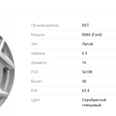
Производитель
RST
Модель
R066 (Ford)
Тип
Литой
Ширина
6.5
Диаметр
16
PCD
5x108
Вылет
50
DIA
63.4
Цвет
Серебристый
глянцевый