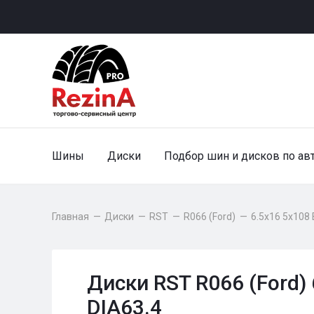
Шины
Диски
Подбор шин и дисков по ав
Главная
—
Диски
—
RST
—
R066 (Ford)
—
6.5x16 5x108 
Диски RST R066 (Ford)
DIA63.4