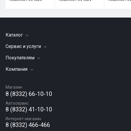
Каталог
Сервис и услуги
Шины
Грузовые шины
Покупателям
Заправка кондиционера
Мотошины
Подвеска (ходовая часть)
Компания
Акции
Диски
Замена масла
Оплата и доставка
Подбор по авто
О компании
Сход - развал
Гарантии и возврат
Магазин
Автомасла
Вакансии
Шиномонтаж
8 (8332) 66-10-10
Новости
Автосервис
Статьи
8 (8332) 41-10-10
Контакты
Интернет-магазин
8 (8332) 466-466