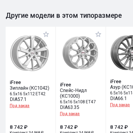
0
Общий рейтинг
Другие модели в этом типоразмере
Оставить отзыв
iFree
iFree
iFree
Азур (КС1
Зиплайн (КС1042)
Спейс-Нидл
6.5x16 5x11
6.5x16 5x112 ET42
(КС1000)
DIA66.1
DIA57.1
6.5x16 5x108 ET47
Под заказ
Под заказ
DIA63.35
Под заказ
8 742 ₽
8 742 ₽
8 742 ₽
Комплект 34 968 ₽
Комплект 34 968 ₽
Комплект 34