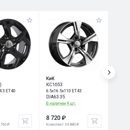
КиК
iFree
)
КС1053
Азур (
4.3 ET40
6.5x16 5x110 ET43
6.5x16
DIA63.35
DIA57.
В наличии 4 шт.
Под за
8 720 ₽
8 740
760 ₽
Комплект 34 880 ₽
Комплек