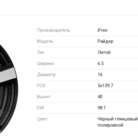
Производитель
iFree
Модель
Райдер
Тип
Литой
Ширина
6.5
Диаметр
16
PCD
5x139.7
Вылет
40
DIA
98.1
Цвет
Чёрный глянцевый
полировкой