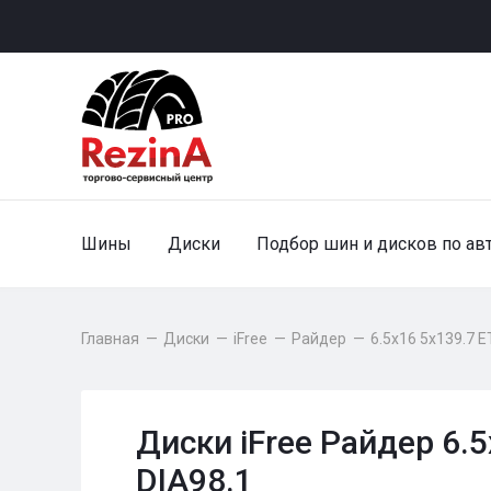
Шины
Диски
Подбор шин и дисков по ав
Главная
—
Диски
—
iFree
—
Райдер
—
6.5x16 5x139.7 E
Диски iFree Райдер 6.
DIA98.1