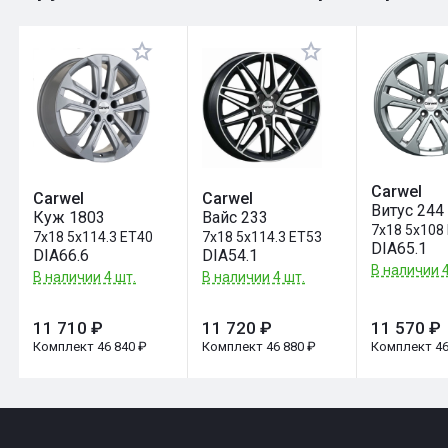
Оставить отзыв
Carwel
Carwel
Carwel
Витус 244
Куж 1803
Вайс 233
7x18 5x108
7x18 5x114.3 ET40
7x18 5x114.3 ET53
DIA65.1
DIA66.6
DIA54.1
В наличии 4
В наличии 4 шт.
В наличии 4 шт.
11 710 ₽
11 720 ₽
11 570 ₽
Комплект 46 840 ₽
Комплект 46 880 ₽
Комплект 46