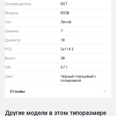
Производитель
RST
Модель
R038
Тип
Литой
Ширина
7
Диаметр
18
PCD
5x114.3
Вылет
38
DIA
67.1
Цвет
Чёрный глянцевый с
полировкой
Отзывы
0
Общий рейтинг
Другие модели в этом типоразмере