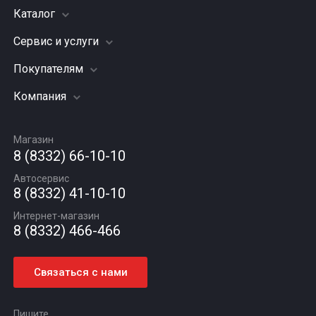
Каталог
Сервис и услуги
Шины
Грузовые шины
Покупателям
Заправка кондиционера
Мотошины
Подвеска (ходовая часть)
Компания
Акции
Диски
Замена масла
Оплата и доставка
Подбор по авто
О компании
Сход - развал
Гарантии и возврат
Магазин
Автомасла
Вакансии
Шиномонтаж
8 (8332) 66-10-10
Новости
Автосервис
Статьи
8 (8332) 41-10-10
Контакты
Интернет-магазин
8 (8332) 466-466
Связаться с нами
Пишите