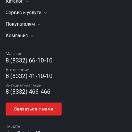
Каталог
Сервис и услуги
Шины
Грузовые шины
Покупателям
Заправка кондиционера
Мотошины
Подвеска (ходовая часть)
Компания
Акции
Диски
Замена масла
Оплата и доставка
Подбор по авто
О компании
Сход - развал
Гарантии и возврат
Магазин
Автомасла
Вакансии
Шиномонтаж
8 (8332) 66-10-10
Новости
Автосервис
Статьи
8 (8332) 41-10-10
Контакты
Интернет-магазин
8 (8332) 466-466
Связаться с нами
Пишите