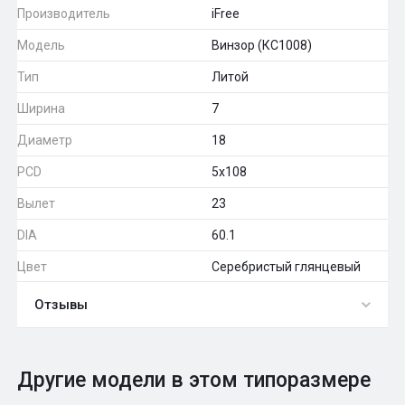
Производитель
iFree
Модель
Винзор (КС1008)
Тип
Литой
Ширина
7
Диаметр
18
PCD
5x108
Вылет
23
DIA
60.1
Цвет
Серебристый глянцевый
Отзывы
0
Общий рейтинг
Другие модели в этом типоразмере