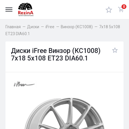
0
Главная
—
Диски
—
iFree
—
Винзор (КС1008)
—
7x18 5x108
ET23 DIA60.1
Диски iFree Винзор (КС1008)
7x18 5x108 ET23 DIA60.1