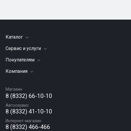
Каталог
Сервис и услуги
Шины
Грузовые шины
Покупателям
Заправка кондиционера
Мотошины
Подвеска (ходовая часть)
Компания
Акции
Диски
Замена масла
Оплата и доставка
Подбор по авто
О компании
Сход - развал
Гарантии и возврат
Магазин
Автомасла
Вакансии
Шиномонтаж
8 (8332) 66-10-10
Новости
Автосервис
Статьи
8 (8332) 41-10-10
Контакты
Интернет-магазин
8 (8332) 466-466