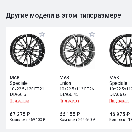
0
Общий рейтинг
Другие модели в этом типоразмере
Оставить отзыв
MAK
MAK
MAK
Speciale
Union
Speciale
10x22 5x120 ET21
10x22 5x112 ET26
10x22 5x11
DIA66.6
DIA66.45
DIA66.6
Под заказ
Под заказ
Под заказ
67 275 ₽
66 155 ₽
46 975 ₽
Комплект 269 100 ₽
Комплект 264 620 ₽
Комплект 18