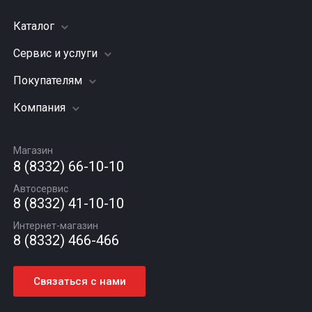
Каталог
Сервис и услуги
Шины
Грузовые шины
Покупателям
Заправка кондиционера
Мотошины
Подвеска (ходовая часть)
Компания
Акции
Диски
Замена масла
Оплата и доставка
Подбор по авто
О компании
Сход - развал
Гарантии и возврат
Магазин
Автомасла
Вакансии
Шиномонтаж
8 (8332) 66-10-10
Новости
Автосервис
Статьи
8 (8332) 41-10-10
Контакты
Интернет-магазин
8 (8332) 466-466
Связаться с нами