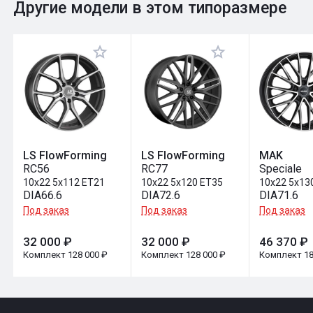
0
Общий рейтинг
Другие модели в этом типоразмере
Оставить отзыв
LS FlowForming
LS FlowForming
MAK
RC56
RC77
Speciale
10x22 5x112 ET21
10x22 5x120 ET35
10x22 5x13
DIA66.6
DIA72.6
DIA71.6
Под заказ
Под заказ
Под заказ
32 000 ₽
32 000 ₽
46 370 ₽
Комплект 128 000 ₽
Комплект 128 000 ₽
Комплект 18