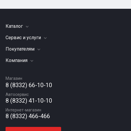
Каталог
Сервис и услуги
Шины
Грузовые шины
Покупателям
Заправка кондиционера
Мотошины
Подвеска (ходовая часть)
Компания
Акции
Диски
Замена масла
Оплата и доставка
Подбор по авто
О компании
Сход - развал
Гарантии и возврат
Магазин
Автомасла
Вакансии
Шиномонтаж
8 (8332) 66-10-10
Новости
Автосервис
Статьи
8 (8332) 41-10-10
Контакты
Интернет-магазин
8 (8332) 466-466