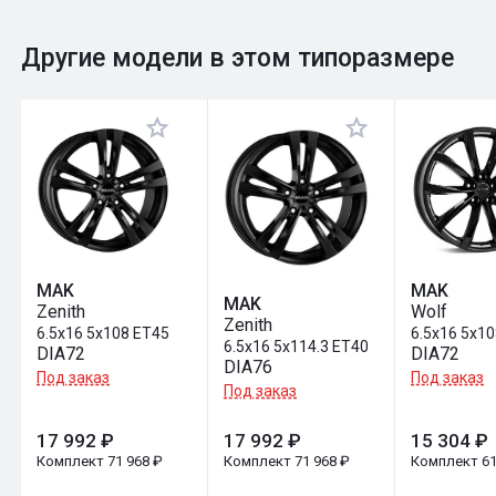
0
Общий рейтинг
Другие модели в этом типоразмере
Оставить отзыв
MAK
MAK
MAK
Zenith
Wolf
Zenith
6.5x16 5x108 ET45
6.5x16 5x1
6.5x16 5x114.3 ET40
DIA72
DIA72
DIA76
Под заказ
Под заказ
Под заказ
17 992 ₽
17 992 ₽
15 304 ₽
Комплект 71 968 ₽
Комплект 71 968 ₽
Комплект 61