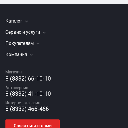
Каталог
Сервис и услуги
Шины
Грузовые шины
Покупателям
Заправка кондиционера
Мотошины
Подвеска (ходовая часть)
Компания
Акции
Диски
Замена масла
Оплата и доставка
Подбор по авто
О компании
Сход - развал
Гарантии и возврат
Магазин
Автомасла
Вакансии
Шиномонтаж
8 (8332) 66-10-10
Новости
Автосервис
Статьи
8 (8332) 41-10-10
Контакты
Интернет-магазин
8 (8332) 466-466
Связаться с нами