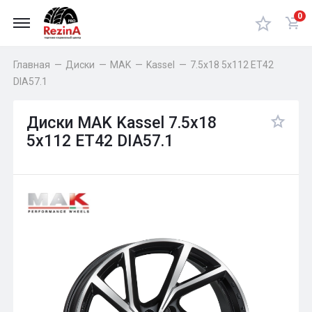
0
Главная
—
Диски
—
MAK
—
Kassel
—
7.5x18 5x112 ET42
DIA57.1
Диски MAK Kassel 7.5x18
5x112 ET42 DIA57.1