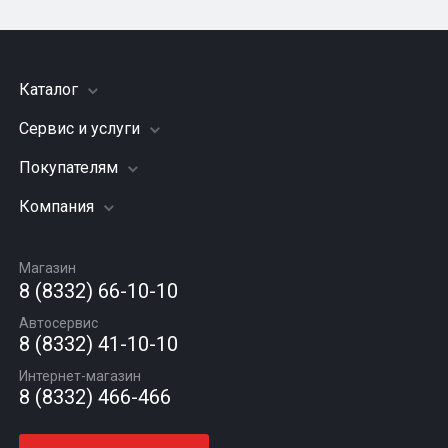
Каталог
Сервис и услуги
Шины
Грузовые шины
Покупателям
Заправка кондиционера
Мотошины
Подвеска (ходовая часть)
Компания
Акции
Диски
Замена масла
Оплата и доставка
Подбор по авто
О компании
Сход - развал
Гарантии и возврат
Магазин
Автомасла
Вакансии
Шиномонтаж
8 (8332) 66-10-10
Новости
Автосервис
Статьи
8 (8332) 41-10-10
Контакты
Интернет-магазин
8 (8332) 466-466