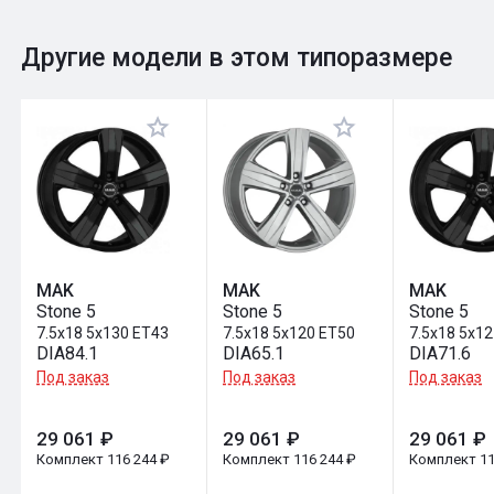
0
Общий рейтинг
Другие модели в этом типоразмере
Оставить отзыв
MAK
MAK
MAK
Stone 5
Stone 5
Stone 5
7.5x18 5x130 ET43
7.5x18 5x120 ET50
7.5x18 5x1
DIA84.1
DIA65.1
DIA71.6
Под заказ
Под заказ
Под заказ
29 061 ₽
29 061 ₽
29 061 ₽
Комплект 116 244 ₽
Комплект 116 244 ₽
Комплект 11