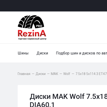
Шины
Диски
Подбор шин и дисков по ав
Главная
—
Диски
—
MAK
—
Wolf
—
7.5x18 5x114.3 ET47
Диски MAK Wolf 7.5x18
DIA60.1