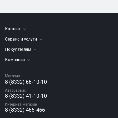
Каталог
Сервис и услуги
Шины
Грузовые шины
Покупателям
Заправка кондиционера
Мотошины
Подвеска (ходовая часть)
Компания
Акции
Диски
Замена масла
Оплата и доставка
Подбор по авто
О компании
Сход - развал
Гарантии и возврат
Магазин
Автомасла
Вакансии
Шиномонтаж
8 (8332) 66-10-10
Новости
Автосервис
Статьи
8 (8332) 41-10-10
Контакты
Интернет-магазин
8 (8332) 466-466